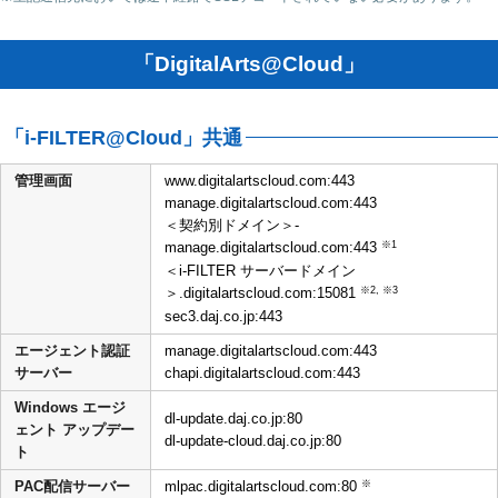
「DigitalArts@Cloud」
「i-FILTER@Cloud」共通
管理画面
www.digitalartscloud.com:443
manage.digitalartscloud.com:443
＜契約別ドメイン＞-
※1
manage.digitalartscloud.com:443
＜i-FILTER サーバードメイン
※2, ※3
＞.digitalartscloud.com:15081
sec3.daj.co.jp:443
エージェント認証
manage.digitalartscloud.com:443
サーバー
chapi.digitalartscloud.com:443
Windows エージ
dl-update.daj.co.jp:80
ェント アップデー
dl-update-cloud.daj.co.jp:80
ト
※
PAC配信サーバー
mlpac.digitalartscloud.com:80