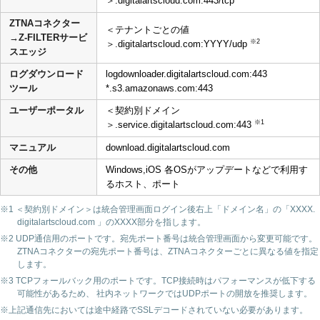
＞.digitalartscloud.com:443/tcp
ZTNAコネクター
＜テナントごとの値
→Z-FILTERサービ
※2
＞.digitalartscloud.com:YYYY/udp
スエッジ
ログダウンロード
logdownloader.digitalartscloud.com:443
ツール
*.s3.amazonaws.com:443
ユーザーポータル
＜契約別ドメイン
※1
＞.service.digitalartscloud.com:443
マニュアル
download.digitalartscloud.com
その他
Windows,iOS 各OSがアップデートなどで利用す
るホスト、ポート
※1 ＜契約別ドメイン＞は統合管理画面ログイン後右上「ドメイン名」の「XXXX.
digitalartscloud.com 」のXXXX部分を指します。
※2 UDP通信用のポートです。宛先ポート番号は統合管理画面から変更可能です。
ZTNAコネクターの宛先ポート番号は、ZTNAコネクターごとに異なる値を指定
します。
※3 TCPフォールバック用のポートです。TCP接続時はパフォーマンスが低下する
可能性があるため、 社内ネットワークではUDPポートの開放を推奨します。
※上記通信先においては途中経路でSSLデコードされていない必要があります。