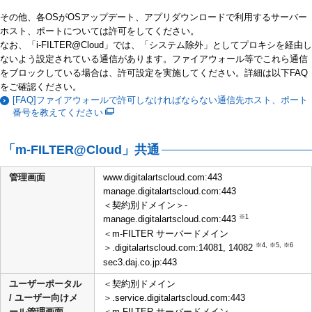
その他、各OSがOSアップデート、アプリダウンロードで利用するサーバー
ホスト、ポートについては許可をしてください。
なお、「i-FILTER@Cloud」では、「システム除外」としてプロキシを経由し
ないよう設定されている通信があります。ファイアウォール等でこれら通信
をブロックしている場合は、許可設定を実施してください。詳細は以下FAQ
をご確認ください。
[FAQ]ファイアウォールで許可しなければならない通信先ホスト、ポート
番号を教えてください
「m-FILTER@Cloud」共通
管理画面
www.digitalartscloud.com:443
manage.digitalartscloud.com:443
＜契約別ドメイン＞-
※1
manage.digitalartscloud.com:443
＜m-FILTER サーバードメイン
※4, ※5, ※6
＞.digitalartscloud.com:14081, 14082
sec3.daj.co.jp:443
ユーザーポータル
＜契約別ドメイン
/ ユーザー向けメ
＞.service.digitalartscloud.com:443
ール管理画面
＜m-FILTER サーバードメイン