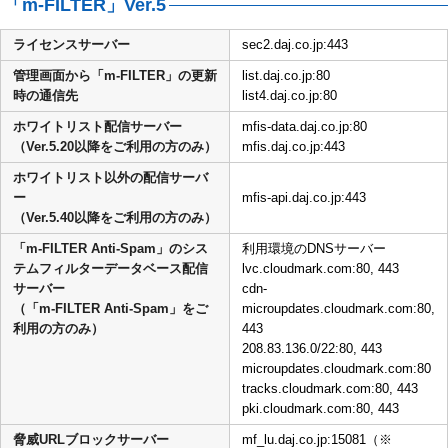
「m-FILTER」Ver.5
ライセンスサーバー
sec2.daj.co.jp:443
管理画面から「m-FILTER」の更新
list.daj.co.jp:80
時の通信先
list4.daj.co.jp:80
ホワイトリスト配信サーバー
mfis-data.daj.co.jp:80
（Ver.5.20以降をご利用の方のみ）
mfis.daj.co.jp:443
ホワイトリスト以外の配信サーバ
ー
mfis-api.daj.co.jp:443
（Ver.5.40以降をご利用の方のみ）
「m-FILTER Anti-Spam」のシス
利用環境のDNSサーバー
テムフィルターデータベース配信
lvc.cloudmark.com:80, 443
サーバー
cdn-
（「m-FILTER Anti-Spam」をご
microupdates.cloudmark.com:80,
利用の方のみ）
443
208.83.136.0/22:80, 443
microupdates.cloudmark.com:80
tracks.cloudmark.com:80, 443
pki.cloudmark.com:80, 443
脅威URLブロックサーバー
mf_lu.daj.co.jp:15081（※