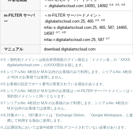
※4, ※5, ※6
＞.digitalartscloud.com:14091, 14092
m-FILTER サーバ
＜m-FILTER サーバードメイン＞
※4, ※6
ー
.digitalartscloud.com:25, 465
mfac-s.digitalartscloud.com:25, 465, 587, 14465,
※7, ※8
14587
※7
mfac-r.digitalartscloud.com:25, 587
マニュアル
download.digitalartscloud.com
※3 ＜契約別ドメイン＞は統合管理画面ログイン後右上「ドメイン名」の「XXXX.
digitalartscloud.com 」のXXXX部分を指します。
※4 シリアルNo. 4桁目が M,N 以外のお客様のみで利用します。シリアルNo. 4桁目
が M,N のお客様では使用しません。
※5 お客様の設定でポート番号が変更されている場合があります。
※6 シリアルNo. 4桁目が M,N 以外のお客様は＜m-FILTER サーバードメイン＞は＜
契約別ドメイン＞と同一となります。
※7 シリアルNo. 4桁目が M,N のお客様のみで利用します。シリアルNo. 4桁目が
M,N 以外のお客様では使用しません。
※8 25番ポート、587番ポートは「Exchange Online」「Google Workspace」と連
携して利用する場合に使用します。
※上記通信先においては途中経路でSSLデコードされていない必要があります。