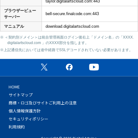
taylor.digitalartscloud.com:443
ブラウザービュー
bell-secure.finalcode.com:443
サーバー
マニュアル
download.digitalartscloud.com
※ ＜契約別ドメイン＞は統合管理画面ログイン後右上「ドメイン名」の「XXXX.
digitalartscloud.com 」のXXXX部分を指します。
※上記通信先においては途中経路でSSLデコードされていない必要があります。
公式X（旧Twitter）ページ
公式Facebookページ
公式YouTubeチャン
HOME
サイトマップ
商標・ロゴ及びサイトご利用上の注意
個人情報保護方針
セキュリティポリシー
利用規約