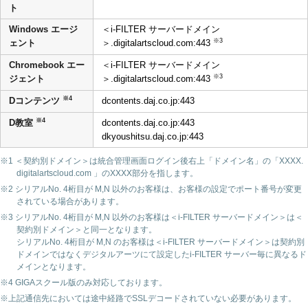
ト
Windows エージ
＜i-FILTER サーバードメイン
※3
ェント
＞.digitalartscloud.com:443
Chromebook エー
＜i-FILTER サーバードメイン
※3
ジェント
＞.digitalartscloud.com:443
※4
Dコンテンツ
dcontents.daj.co.jp:443
※4
D教室
dcontents.daj.co.jp:443
dkyoushitsu.daj.co.jp:443
※1 ＜契約別ドメイン＞は統合管理画面ログイン後右上「ドメイン名」の「XXXX.
digitalartscloud.com 」のXXXX部分を指します。
※2 シリアルNo. 4桁目が M,N 以外のお客様は、お客様の設定でポート番号が変更
されている場合があります。
※3 シリアルNo. 4桁目が M,N 以外のお客様は＜i-FILTER サーバードメイン＞は＜
契約別ドメイン＞と同一となります。
シリアルNo. 4桁目が M,N のお客様は＜i-FILTER サーバードメイン＞は契約別
ドメインではなくデジタルアーツにて設定したi-FILTER サーバー毎に異なるド
メインとなります。
※4 GIGAスクール版のみ対応しております。
※上記通信先においては途中経路でSSLデコードされていない必要があります。