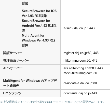
以前
SecureBrowser for iOS
Ver.4.93 R17以降
SecureBrowser for
Android Ver.4.93 R11以
if-sec2.daj.co.jp：443
降
Multi Agent for
Windows Ver.4.93 R12
以降
認証サーバー
register.daj.co.jp:80, 443
管理画面サーバー
i-filter-mng.com:80, 443
ARSサーバー
ars.i-filter-mng.com:80, 443
recv.i-filter-mng.com:80
MultiAgent for Windows のアップデ
dl-update-if.daj.co.jp:80
ート通信先
Dコンテンツ
dcontents.daj.co.jp:443
※上記通信先においては途中経路でSSLデコードされていない必要があります。