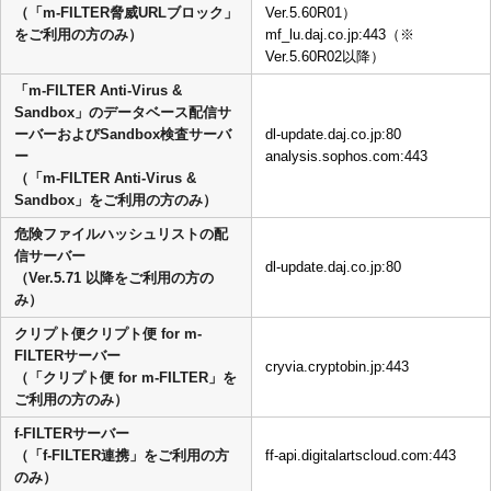
（「m-FILTER脅威URLブロック」
Ver.5.60R01）
をご利用の方のみ）
mf_lu.daj.co.jp:443（※
Ver.5.60R02以降）
「m-FILTER Anti-Virus &
Sandbox」のデータベース配信サ
ーバーおよびSandbox検査サーバ
dl-update.daj.co.jp:80
ー
analysis.sophos.com:443
（「m-FILTER Anti-Virus &
Sandbox」をご利用の方のみ）
危険ファイルハッシュリストの配
信サーバー
dl-update.daj.co.jp:80
（Ver.5.71 以降をご利用の方の
み）
クリプト便クリプト便 for m-
FILTERサーバー
cryvia.cryptobin.jp:443
（「クリプト便 for m-FILTER」を
ご利用の方のみ）
f-FILTERサーバー
（「f-FILTER連携」をご利用の方
ff-api.digitalartscloud.com:443
のみ）