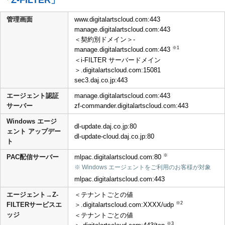
管理画面
www.digitalartscloud.com:443
manage.digitalartscloud.com:443
＜契約別ドメイン＞-
※1
manage.digitalartscloud.com:443
＜i-FILTER サーバードメイン
＞.digitalartscloud.com:15081
sec3.daj.co.jp:443
エージェント認証
manage.digitalartscloud.com:443
サーバー
zf-commander.digitalartscloud.com:443
Windows エージ
dl-update.daj.co.jp:80
ェント アップデー
dl-update-cloud.daj.co.jp:80
ト
※
PAC配信サーバー
mlpac.digitalartscloud.com:80
※ Windows エージェントをご利用のお客様が対象
mlpac.digitalartscloud.com:443
エージェント→Z-
＜テナントごとの値
※2
FILTERサービスエ
＞.digitalartscloud.com:XXXX/udp
ッジ
＜テナントごとの値
※3