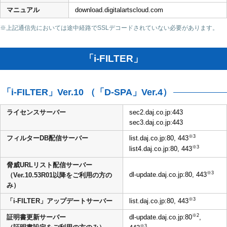
マニュアル
download.digitalartscloud.com
※上記通信先においては途中経路でSSLデコードされていない必要があります。
「i-FILTER」
「i-FILTER」Ver.10 （「D-SPA」Ver.4）
ライセンスサーバー
sec2.daj.co.jp:443
sec3.daj.co.jp:443
※3
フィルターDB配信サーバー
list.daj.co.jp:80, 443
※3
list4.daj.co.jp:80, 443
脅威URLリスト配信サーバー
※3
dl-update.daj.co.jp:80, 443
（Ver.10.53R01以降をご利用の方の
み）
※3
「i-FILTER」アップデートサーバー
list.daj.co.jp:80, 443
※2
証明書更新サーバー
dl-update.daj.co.jp:80
,
※3